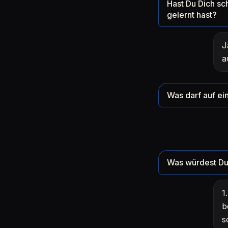
Hast Du Dich sc
gelernt hast?
J
a
Was darf auf ein
Was würdest Du 
1
b
s