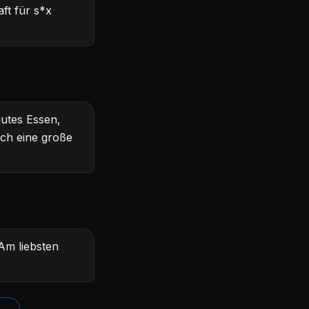
ft für s*x
gutes Essen,
ich eine große
 Am liebsten