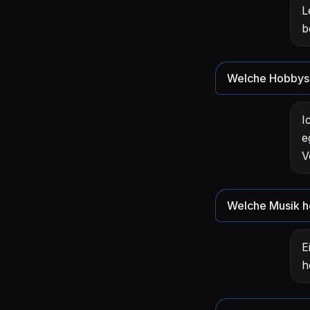
L
b
Welche Hobbys 
I
e
V
Welche Musik h
E
h