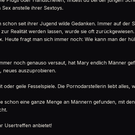
ie Plugs oder Handschellen, findest du bei der jungen Sc
 Sex anstelle ihrer Sextoys.
 schon seit ihrer Jugend wilde Gedanken. Immer auf der 
zur Realität werden lassen, wurde sie oft zurückgewiesen
ex. Heute fragt man sich immer noch: Wie kann man der hü
 immer noch genauso versaut, hat Mary endlich Männer gef
nd, neues auszuprobieren.
 oder geile Fesselspiele. Die Pornodarstellerin liebt alles, w
e schon eine ganze Menge an Männern gefunden, mit denen
cht.
r Usertreffen anbietet!