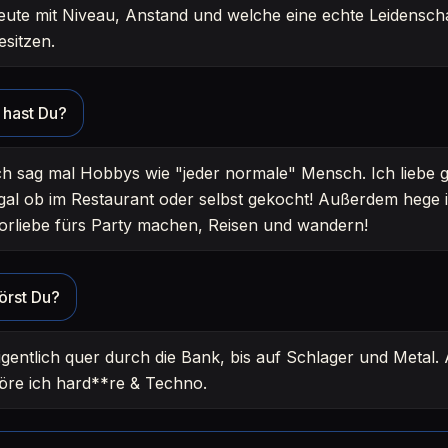
eute mit Niveau, Anstand und welche eine echte Leidenscha
esitzen.
hast Du?
ch sag mal Hobbys wie "jeder normale" Mensch. Ich liebe 
gal ob im Restaurant oder selbst gekocht! Außerdem hege 
orliebe fürs Party machen, Reisen und wandern!
örst Du?
igentlich quer durch die Bank, bis auf Schlager und Metal.
öre ich hard**re & Techno.