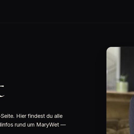
t
ite. Hier findest du alle
undinfos rund um MaryWet —