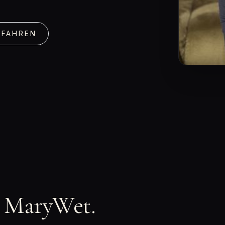
RFAHREN
n MaryWet.