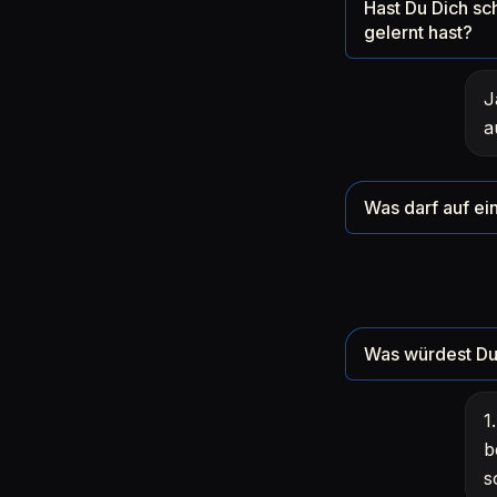
Hast Du Dich sc
gelernt hast?
J
a
Was darf auf ein
Was würdest Du 
1
b
s