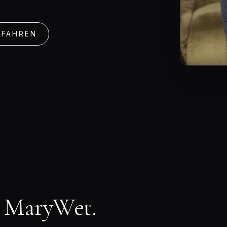
RFAHREN
n MaryWet.