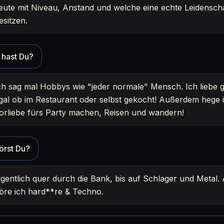
eute mit Niveau, Anstand und welche eine echte Leidenscha
esitzen.
hast Du?
ch sag mal Hobbys wie "jeder normale" Mensch. Ich liebe 
gal ob im Restaurant oder selbst gekocht! Außerdem hege 
orliebe fürs Party machen, Reisen und wandern!
örst Du?
igentlich quer durch die Bank, bis auf Schlager und Metal.
öre ich hard**re & Techno.