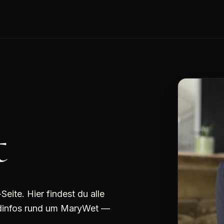
t
ite. Hier findest du alle
undinfos rund um MaryWet —