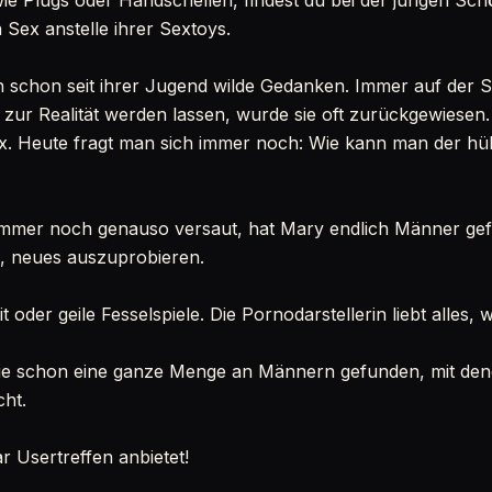
ie Plugs oder Handschellen, findest du bei der jungen Sc
 Sex anstelle ihrer Sextoys.
 schon seit ihrer Jugend wilde Gedanken. Immer auf der 
zur Realität werden lassen, wurde sie oft zurückgewiesen
ex. Heute fragt man sich immer noch: Wie kann man der hü
 immer noch genauso versaut, hat Mary endlich Männer gef
nd, neues auszuprobieren.
 oder geile Fesselspiele. Die Pornodarstellerin liebt alles, w
e schon eine ganze Menge an Männern gefunden, mit denen
cht.
r Usertreffen anbietet!