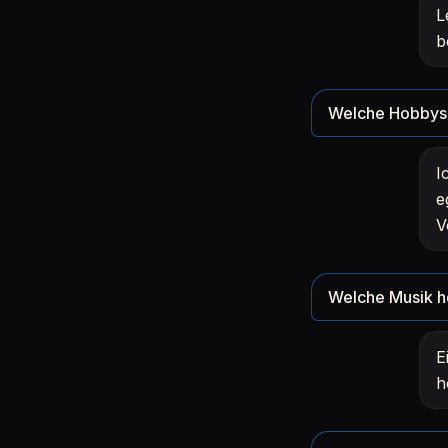
L
b
Welche Hobbys 
I
e
V
Welche Musik h
E
h