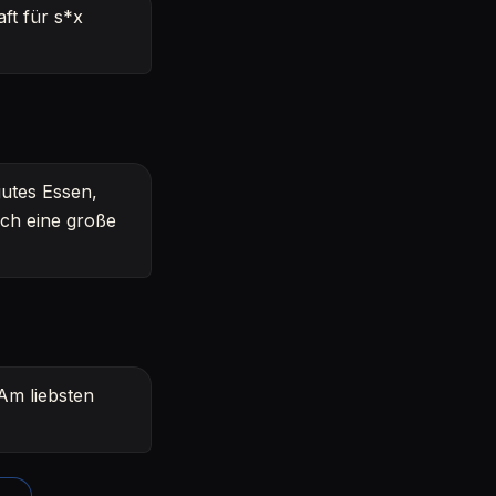
ft für s*x
gutes Essen,
ich eine große
 Am liebsten