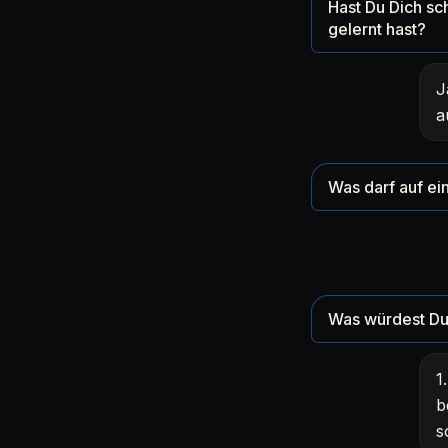
Hast Du Dich sc
gelernt hast?
J
a
Was darf auf ein
Was würdest Du 
1
b
s