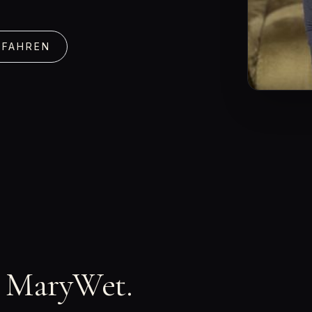
RFAHREN
n MaryWet.