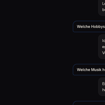
L
b
Welche Hobbys 
I
e
V
Welche Musik h
E
h