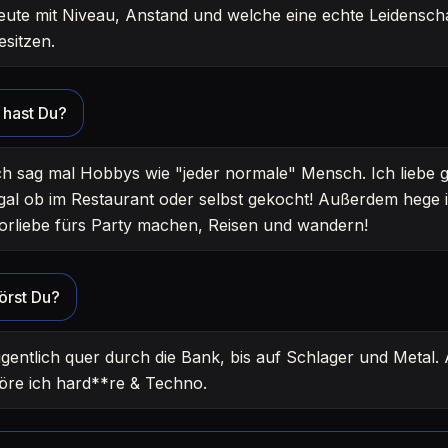
eute mit Niveau, Anstand und welche eine echte Leidenscha
esitzen.
hast Du?
ch sag mal Hobbys wie "jeder normale" Mensch. Ich liebe 
gal ob im Restaurant oder selbst gekocht! Außerdem hege 
orliebe fürs Party machen, Reisen und wandern!
örst Du?
igentlich quer durch die Bank, bis auf Schlager und Metal.
öre ich hard**re & Techno.