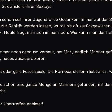
ie Plugs oder Handschellen, findest du bei der jungen Sc
 Sex anstelle ihrer Sextoys.
 schon seit ihrer Jugend wilde Gedanken. Immer auf der 
zur Realität werden lassen, wurde sie oft zurückgewiesen
ex. Heute fragt man sich immer noch: Wie kann man der hü
 immer noch genauso versaut, hat Mary endlich Männer gef
nd, neues auszuprobieren.
 oder geile Fesselspiele. Die Pornodarstellerin liebt alles, w
e schon eine ganze Menge an Männern gefunden, mit denen
cht.
r Usertreffen anbietet!