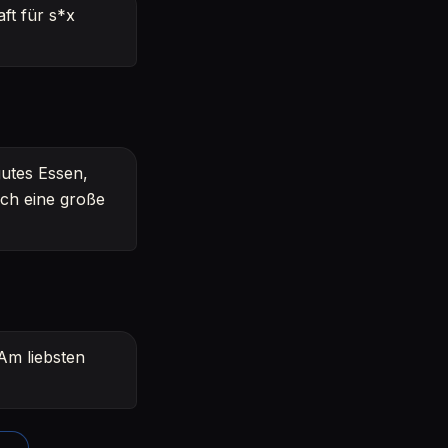
ft für s*x
gutes Essen,
ich eine große
 Am liebsten