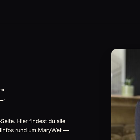
t
ite. Hier findest du alle
undinfos rund um MaryWet —