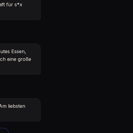
ft für s*x
gutes Essen,
ich eine große
 Am liebsten