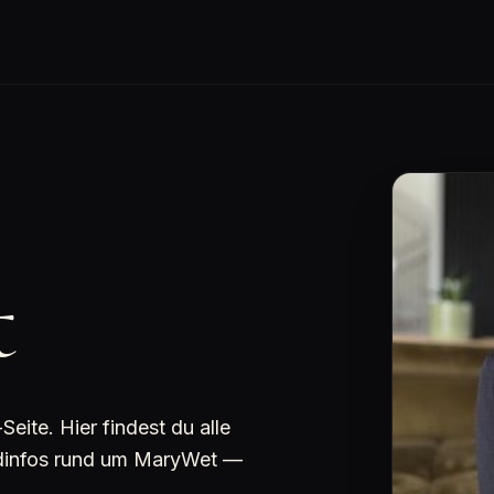
t
ite. Hier findest du alle
undinfos rund um MaryWet —