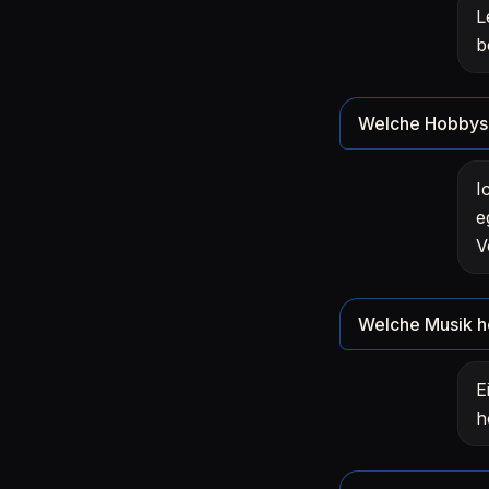
L
b
Welche Hobbys 
I
e
V
Welche Musik h
E
h