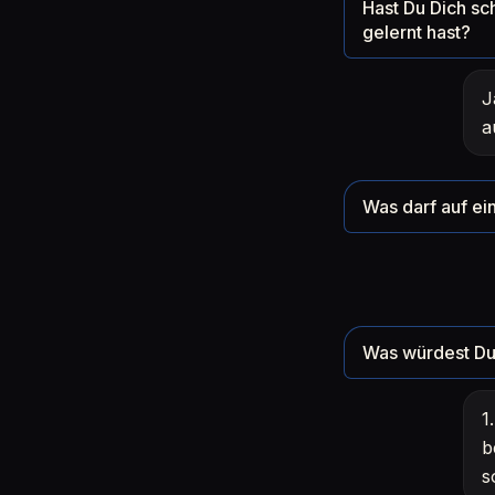
Hast Du Dich sc
gelernt hast?
J
a
Was darf auf ein
Was würdest Du 
1
b
s