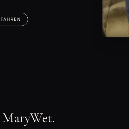
RFAHREN
n MaryWet.