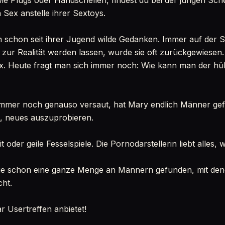
ie Plugs oder Handschellen, findest du bei der jungen Sc
 Sex anstelle ihrer Sextoys.
 schon seit ihrer Jugend wilde Gedanken. Immer auf der 
zur Realität werden lassen, wurde sie oft zurückgewiesen
ex. Heute fragt man sich immer noch: Wie kann man der hü
 immer noch genauso versaut, hat Mary endlich Männer gef
nd, neues auszuprobieren.
 oder geile Fesselspiele. Die Pornodarstellerin liebt alles, w
e schon eine ganze Menge an Männern gefunden, mit denen
cht.
r Usertreffen anbietet!