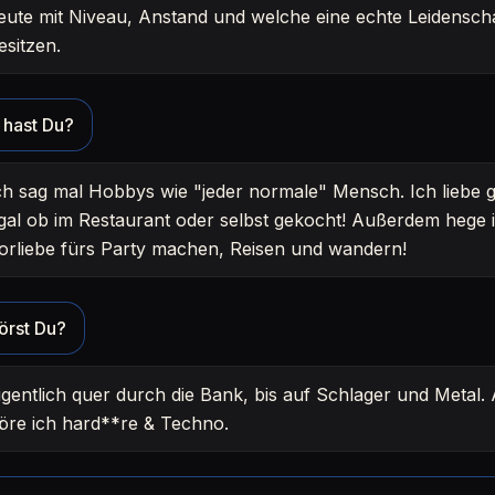
eute mit Niveau, Anstand und welche eine echte Leidenscha
esitzen.
hast Du?
ch sag mal Hobbys wie "jeder normale" Mensch. Ich liebe 
gal ob im Restaurant oder selbst gekocht! Außerdem hege 
orliebe fürs Party machen, Reisen und wandern!
örst Du?
igentlich quer durch die Bank, bis auf Schlager und Metal.
öre ich hard**re & Techno.