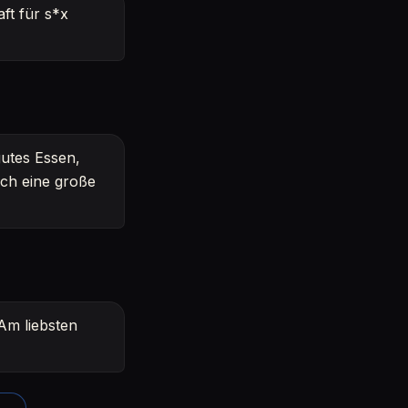
ft für s*x
gutes Essen,
ich eine große
 Am liebsten