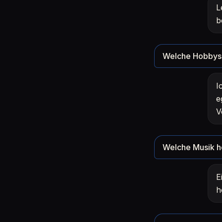
L
b
Welche Hobbys 
I
e
V
Welche Musik h
E
h