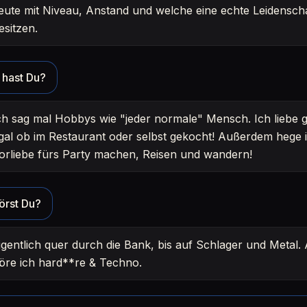
eute mit Niveau, Anstand und welche eine echte Leidenscha
esitzen.
hast Du?
ch sag mal Hobbys wie "jeder normale" Mensch. Ich liebe 
gal ob im Restaurant oder selbst gekocht! Außerdem hege 
orliebe fürs Party machen, Reisen und wandern!
örst Du?
igentlich quer durch die Bank, bis auf Schlager und Metal.
öre ich hard**re & Techno.