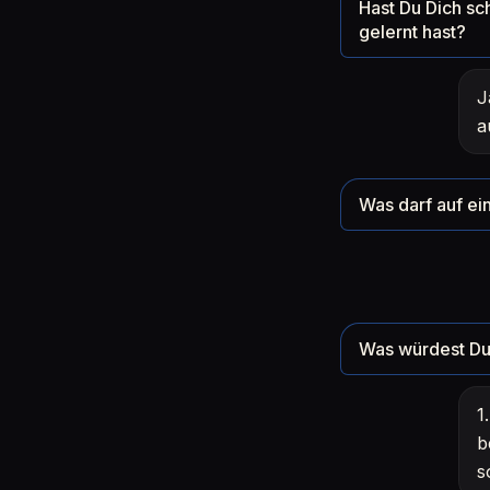
Hast Du Dich sc
gelernt hast?
J
a
Was darf auf ein
Was würdest Du 
1
b
s