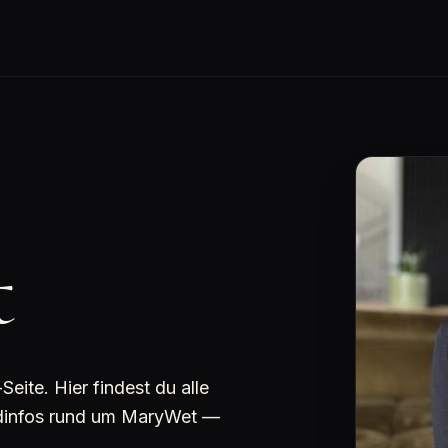
t
ite. Hier findest du alle
undinfos rund um MaryWet —