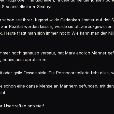
ie Plugs oder Handschellen, findest du bei der jungen Sc
 Sex anstelle ihrer Sextoys.
 schon seit ihrer Jugend wilde Gedanken. Immer auf der 
zur Realität werden lassen, wurde sie oft zurückgewiesen
ex. Heute fragt man sich immer noch: Wie kann man der hü
 immer noch genauso versaut, hat Mary endlich Männer gef
nd, neues auszuprobieren.
 oder geile Fesselspiele. Die Pornodarstellerin liebt alles, w
e schon eine ganze Menge an Männern gefunden, mit denen
cht.
r Usertreffen anbietet!