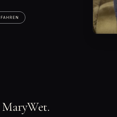
RFAHREN
n MaryWet.