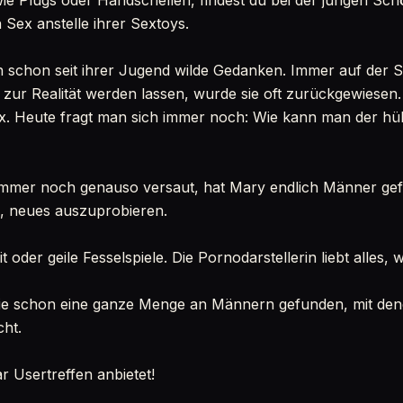
ie Plugs oder Handschellen, findest du bei der jungen Sc
 Sex anstelle ihrer Sextoys.
 schon seit ihrer Jugend wilde Gedanken. Immer auf der 
zur Realität werden lassen, wurde sie oft zurückgewiesen
ex. Heute fragt man sich immer noch: Wie kann man der hü
 immer noch genauso versaut, hat Mary endlich Männer gef
nd, neues auszuprobieren.
 oder geile Fesselspiele. Die Pornodarstellerin liebt alles, w
e schon eine ganze Menge an Männern gefunden, mit denen
cht.
r Usertreffen anbietet!