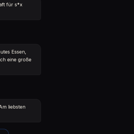
ft für s*x
gutes Essen,
ich eine große
 Am liebsten