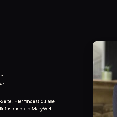
t
ite. Hier findest du alle
undinfos rund um MaryWet —