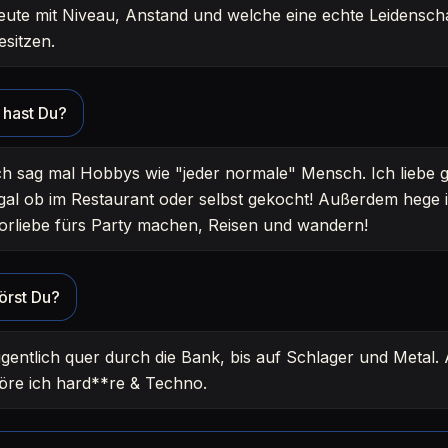
eute mit Niveau, Anstand und welche eine echte Leidenscha
esitzen.
hast Du?
ch sag mal Hobbys wie "jeder normale" Mensch. Ich liebe 
gal ob im Restaurant oder selbst gekocht! Außerdem hege 
orliebe fürs Party machen, Reisen und wandern!
örst Du?
igentlich quer durch die Bank, bis auf Schlager und Metal.
öre ich hard**re & Techno.