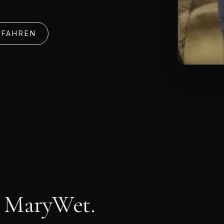
RFAHREN
n MaryWet.