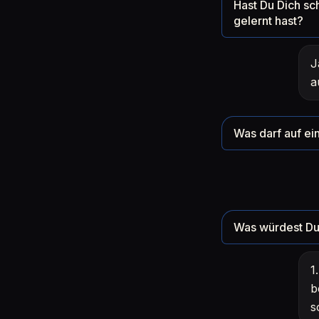
Hast Du Dich sc
gelernt hast?
J
a
Was darf auf ein
Was würdest Du 
1
b
s