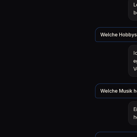
L
b
Welche Hobbys 
I
e
V
Welche Musik h
E
h