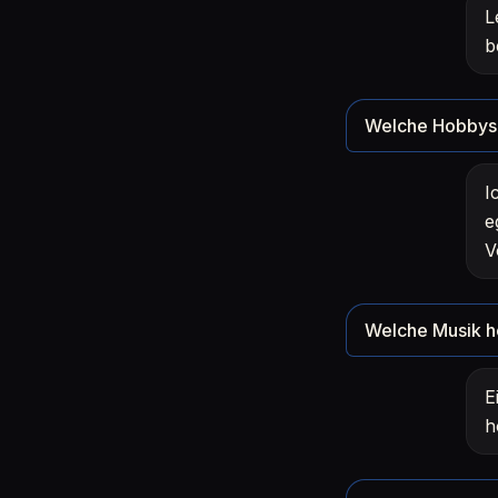
L
b
Welche Hobbys 
I
e
V
Welche Musik h
E
h