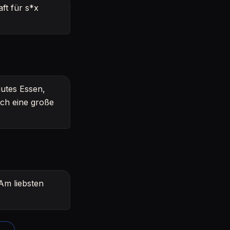
ft für s*x
gutes Essen,
ich eine große
 Am liebsten