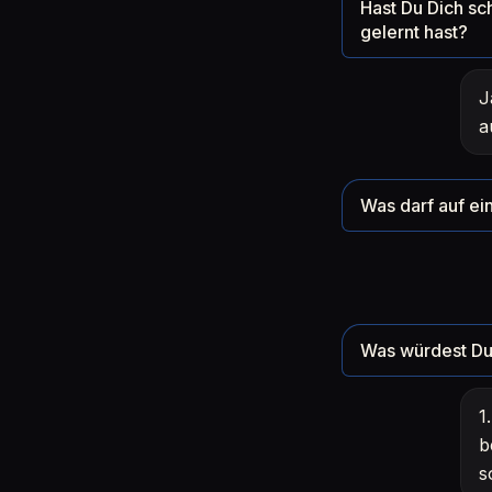
Hast Du Dich sc
gelernt hast?
J
a
Was darf auf ein
Was würdest Du 
1
b
s