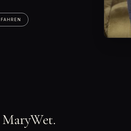
RFAHREN
n MaryWet.