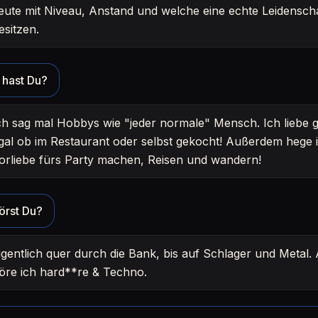
eute mit Niveau, Anstand und welche eine echte Leidenscha
esitzen.
hast Du?
ch sag mal Hobbys wie "jeder normale" Mensch. Ich liebe 
gal ob im Restaurant oder selbst gekocht! Außerdem hege 
orliebe fürs Party machen, Reisen und wandern!
örst Du?
igentlich quer durch die Bank, bis auf Schlager und Metal.
öre ich hard**re & Techno.