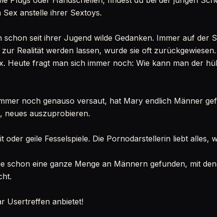
ie Plugs oder Handschellen, findest du bei der jungen Sc
 Sex anstelle ihrer Sextoys.
 schon seit ihrer Jugend wilde Gedanken. Immer auf der 
zur Realität werden lassen, wurde sie oft zurückgewiesen
ex. Heute fragt man sich immer noch: Wie kann man der hü
 immer noch genauso versaut, hat Mary endlich Männer gef
nd, neues auszuprobieren.
 oder geile Fesselspiele. Die Pornodarstellerin liebt alles, w
e schon eine ganze Menge an Männern gefunden, mit denen
cht.
r Usertreffen anbietet!