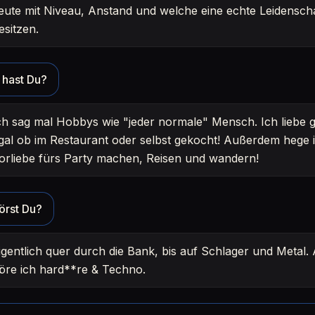
eute mit Niveau, Anstand und welche eine echte Leidenscha
esitzen.
hast Du?
ch sag mal Hobbys wie "jeder normale" Mensch. Ich liebe 
gal ob im Restaurant oder selbst gekocht! Außerdem hege 
orliebe fürs Party machen, Reisen und wandern!
örst Du?
igentlich quer durch die Bank, bis auf Schlager und Metal.
öre ich hard**re & Techno.