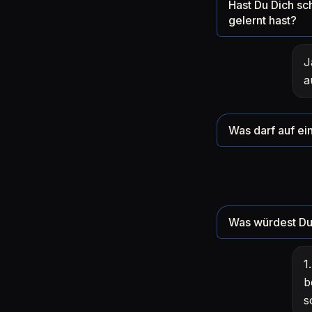
Hast Du Dich sc
gelernt hast?
J
a
Was darf auf ein
Was würdest Du 
1
b
s