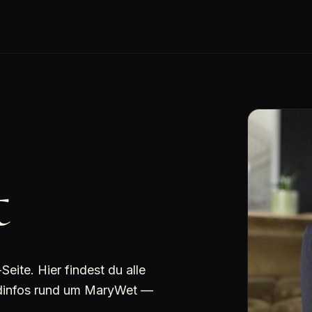
t
ite. Hier findest du alle
undinfos rund um MaryWet —