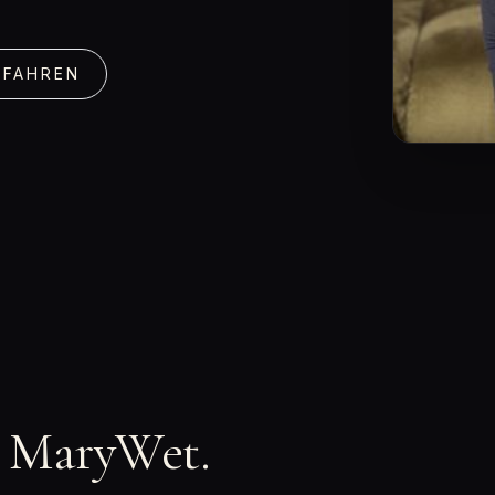
RFAHREN
n MaryWet.