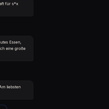
ft für s*x
gutes Essen,
ich eine große
 Am liebsten