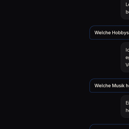
L
b
Welche Hobbys 
I
e
V
Welche Musik h
E
h