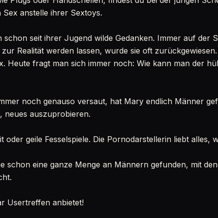
ie Plugs oder Handschellen, findest du bei der jungen Sc
 Sex anstelle ihrer Sextoys.
 schon seit ihrer Jugend wilde Gedanken. Immer auf der 
zur Realität werden lassen, wurde sie oft zurückgewiesen
ex. Heute fragt man sich immer noch: Wie kann man der hü
 immer noch genauso versaut, hat Mary endlich Männer gef
nd, neues auszuprobieren.
 oder geile Fesselspiele. Die Pornodarstellerin liebt alles, w
e schon eine ganze Menge an Männern gefunden, mit denen
cht.
r Usertreffen anbietet!