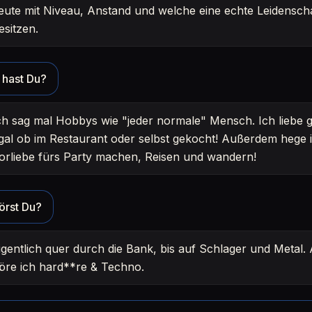
eute mit Niveau, Anstand und welche eine echte Leidenscha
esitzen.
hast Du?
ch sag mal Hobbys wie "jeder normale" Mensch. Ich liebe 
gal ob im Restaurant oder selbst gekocht! Außerdem hege 
orliebe fürs Party machen, Reisen und wandern!
örst Du?
igentlich quer durch die Bank, bis auf Schlager und Metal.
öre ich hard**re & Techno.