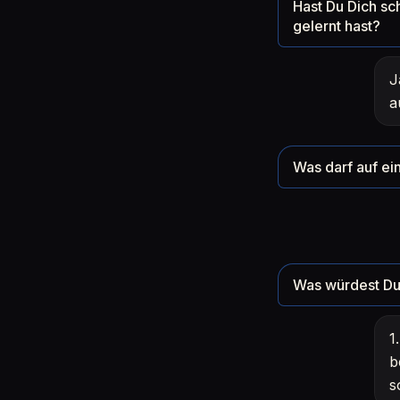
Hast Du Dich sc
gelernt hast?
J
a
Was darf auf ein
Was würdest Du 
1
b
s