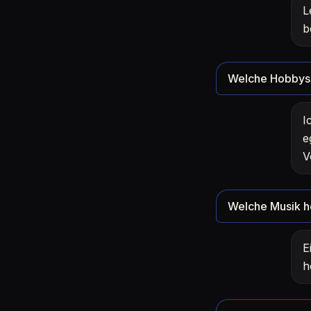
L
b
Welche Hobbys 
I
e
V
Welche Musik h
E
h