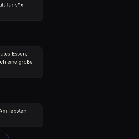
ft für s*x
gutes Essen,
ich eine große
 Am liebsten