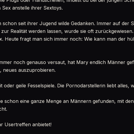
ie Plugs oder Handschellen, findest du bei der jungen Sc
 Sex anstelle ihrer Sextoys.
 schon seit ihrer Jugend wilde Gedanken. Immer auf der 
zur Realität werden lassen, wurde sie oft zurückgewiesen
ex. Heute fragt man sich immer noch: Wie kann man der hü
 immer noch genauso versaut, hat Mary endlich Männer gef
nd, neues auszuprobieren.
 oder geile Fesselspiele. Die Pornodarstellerin liebt alles, w
e schon eine ganze Menge an Männern gefunden, mit denen
cht.
r Usertreffen anbietet!