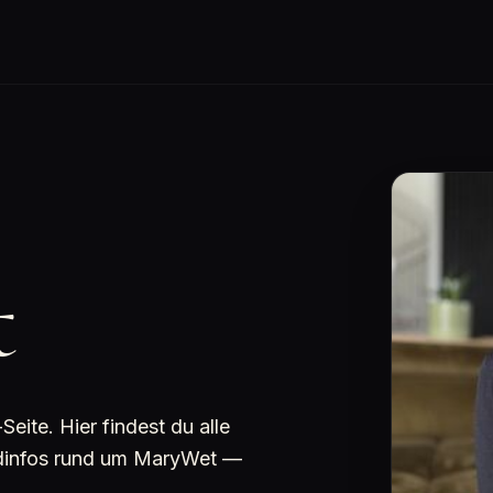
t
ite. Hier findest du alle
undinfos rund um MaryWet —