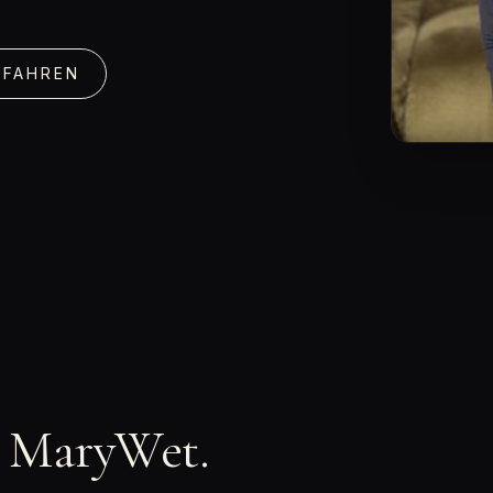
RFAHREN
n MaryWet.